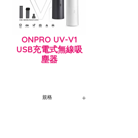
ONPRO UV-V1
USB充電式無線吸
塵器
規格
UV-V1 USB充電式無線吸塵器
尺寸(長x寬x高)：65x65x185mm / 重
量：356g±10
無印白 / 隕石黑
心生活簡約美學工業設計